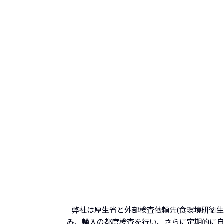
弊社は厚生省と外部検査依頼先(食環境研衛
み、輸入の都度検査を行い、さらに定期的に自